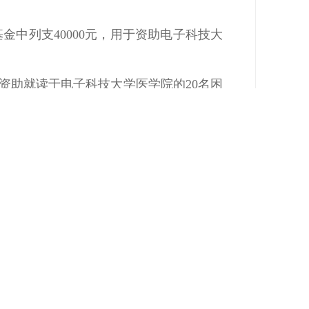
基金中列支40000元，用于资助电子科技大
资助就读于电子科技大学医学院的
20名困
公示。
不符合条件的，请在公示期限内向四川省慈
川省成都市锦江区均隆街
8号。
名单
四川省慈善联合总会
2025年6月6日