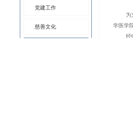
党建工作
为
学医学
慈善文化
经
通知公告
难学生
公
行业讯息
善联合
联
附