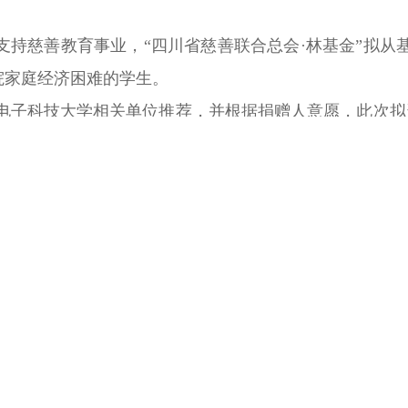
支持慈善教育事业，
“四川省慈善联合总会·林基金”拟从
院家庭经济困难的学生。
电子科技大学相关单位推荐，并根据捐赠人意愿，
此次拟
。拟资助材料已
经四川省慈善联合总会审议通过，现予以
示期限为2025年6月6
日
—
6月10日。个人或组织认为有
总会书面或来电反映。
系人：袁老师，联系电话：028-63922750，
邮寄地址：四
件：
“四川省慈善联合总会·林基金”助学项目拟资助学生