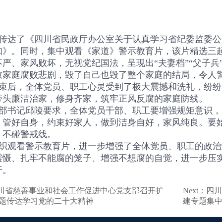
传达了《四川省民政厅办公室关于认真学习省纪委监委公
知》。同时，集中观看《家道》警示教育片，该片精选三
严、家风败坏，无视党纪国法，呈现出“夫妻档”“父子兵”
致家庭腐败悲剧，毁了自己也毁了整个家庭的结局，令人
束后，全体党员、职工心灵受到了极大震撼和洗礼，纷纷
带头廉洁治家，修身齐家，筑牢正风反腐的家庭防线。
部书记邱陵要求，全体党员干部、职工要增强规矩意识，
，管好自身，约束好家人，做到洁身自好，家风纯良。要
，不碰警戒线。
织观看警示教育片，进一步增强了全体党员、职工的政治
震慑、扎牢不能腐的笼子、增强不想腐的自觉，进一步压
开。
：四川省慈善事业和社会工作促进中心党支部召开扩
Next：
题传达学习党的二十大精神
建专题集