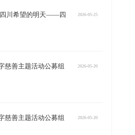
起四川希望的明天——四
2026-05-25
示
川数字慈善主题活动公募组
2026-05-20
川数字慈善主题活动公募组
2026-05-20