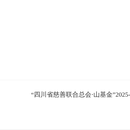
“四川省慈善联合总会·山基金”2025
公示