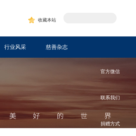
收藏本站
行业风采
慈善杂志
官方微信
联系我们
捐赠方式