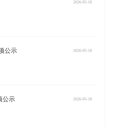
2026-05-18
结项公示
2026-05-18
项公示
2026-05-18