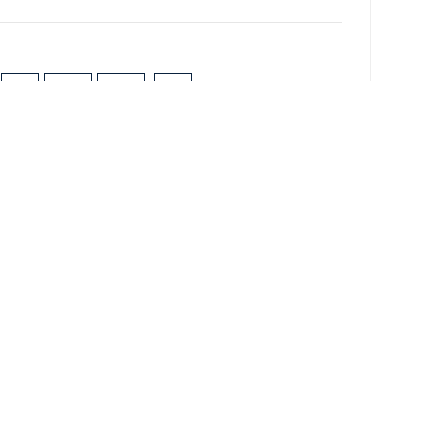
...
497
498
»
捐赠二维码
官方微信